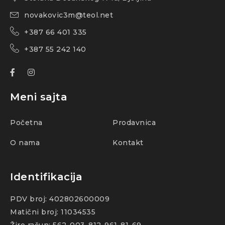
novakovic3m@teol.net
+387 66 401 335
+387 55 242 140
Meni sajta
Početna
Prodavnica
O nama
Kontakt
Identifikacija
PDV broj: 402802600009
Matični broj: 11034535
Žiro račun: 562-003-812-961-81-69