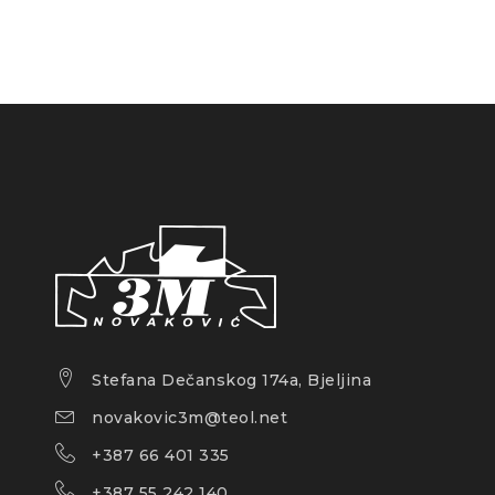
Stefana Dečanskog 174a, Bjeljina
novakovic3m@teol.net
+387 66 401 335
+387 55 242 140