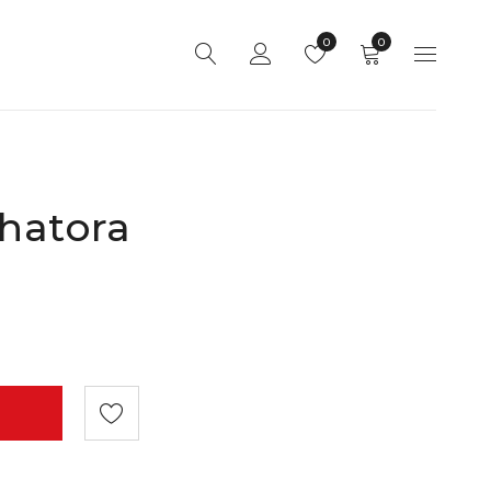
0
0
hatora