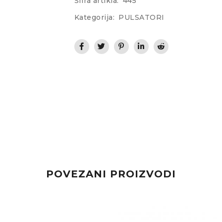
Šifra artikla:
445
Kategorija:
PULSATORI
POVEZANI PROIZVODI