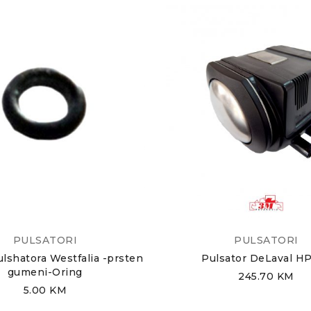
PULSATORI
PULSATORI
lshatora Westfalia -prsten
Pulsator DeLaval H
gumeni-Oring
245.70
KM
5.00
KM