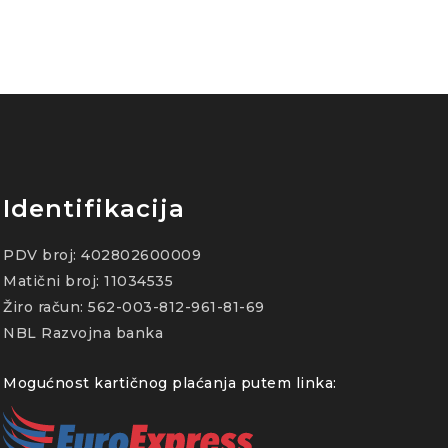
Identifikacija
PDV broj: 402802600009
Matični broj: 11034535
Žiro račun: 562-003-812-961-81-69
NBL Razvojna banka
Mogućnost kartičnog plaćanja putem linka: