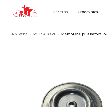
Početna
Prodavnica
Početna
PULSATORI
Membrana pulshatora We