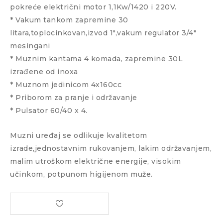
pokreće električni motor 1,1Kw/1420 i 220V.
* Vakum tankom zapremine 30
litara,toplocinkovan,izvod 1″,vakum regulator 3/4″
mesingani
* Muznim kantama 4 komada, zapremine 30L
izrađene od inoxa
* Muznom jedinicom 4x160cc
* Priborom za pranje i održavanje
* Pulsator 60/40 x 4.
Muzni uređaj se odlikuje kvalitetom
izrade,jednostavnim rukovanjem, lakim održavanjem,
malim utroškom električne energije, visokim
učinkom, potpunom higijenom muže.