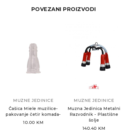
POVEZANI PROIZVODI
MUZNE JEDINICE
MUZNE JEDINICE
Čašica Miele muzilice-
Muzna Jedinica Metalni
M
pakovanje četir komada-
Razvodnik - Plastišne
šolje
10.00
KM
140.40
KM