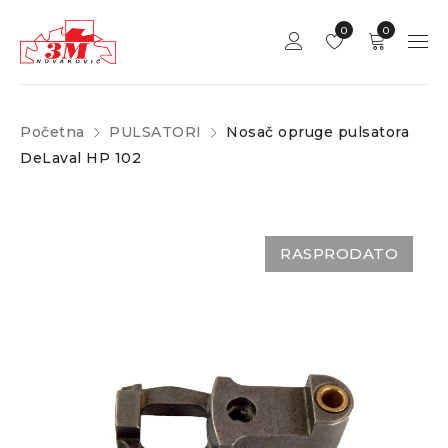
0
0
Početna
PULSATORI
Nosač opruge pulsatora
DeLaval HP 102
RASPRODATO