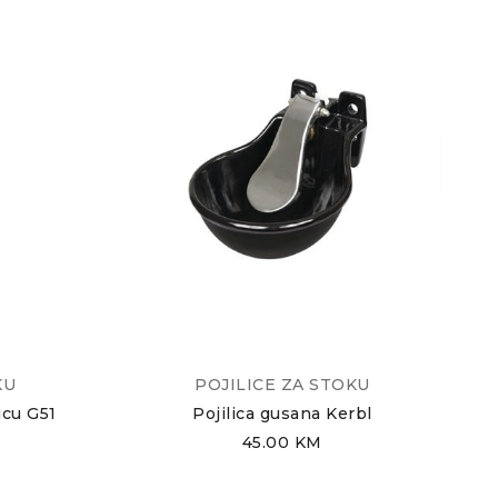
KU
POJILICE ZA STOKU
icu G51
Pojilica gusana Kerbl
45.00
KM