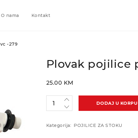
O nama
Kontakt
pvc -279
Plovak pojilice 
25.00
KM
DODAJ U KORPU
Kategorija:
POJILICE ZA STOKU