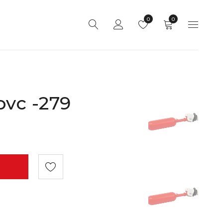
0
0
pvc -279