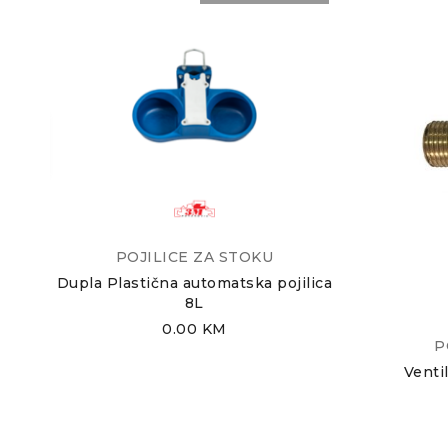
POJILICE ZA STOKU
Dupla Plastična automatska pojilica
8L
0.00
KM
P
5
Ventil