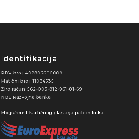
Identifikacija
PDV broj: 402802600009
Matični broj: 11034535
Žiro račun: 562-003-812-961-81-69
NBL Razvojna banka
Mogućnost kartičnog plaćanja putem linka: