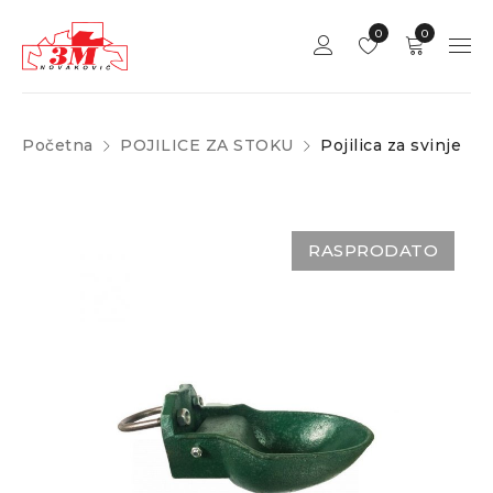
0
0
Početna
POJILICE ZA STOKU
Pojilica za svinje
RASPRODATO