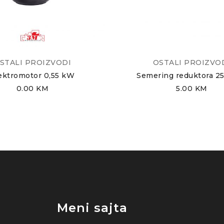
STALI PROIZVODI
OSTALI PROIZVO
ektromotor 0,55 kW
Semering reduktora 2
0.00
KM
5.00
KM
Meni sajta