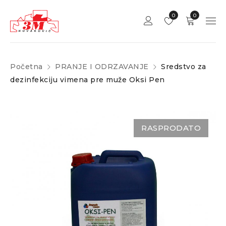
0
0
Početna
PRANJE I ODRZAVANJE
Sredstvo za
dezinfekciju vimena pre muže Oksi Pen
RASPRODATO