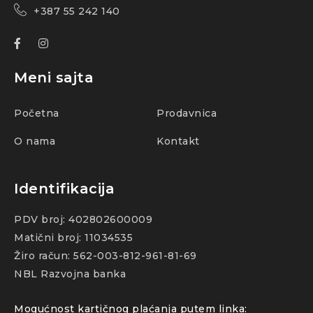
+387 55 242 140
Meni sajta
Početna
Prodavnica
O nama
Kontakt
Identifikacija
PDV broj: 402802600009
Matični broj: 11034535
Žiro račun: 562-003-812-961-81-69
NBL Razvojna banka
Mogućnost kartičnog plaćanja putem linka: