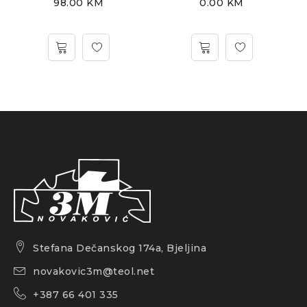
98.00
KM
0.00
KM
Stefana Dečanskog 174a, Bjeljina
novakovic3m@teol.net
+387 66 401 335