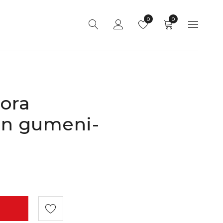
0
0
ora
ten gumeni-