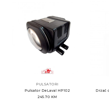
PULSATORI
Pulsator DeLaval HP102
Drzač 
245.70
KM