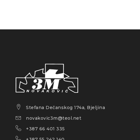
Stefana Dečanskog 174a, Bjeljina
novakovic3m@teol.net
+387 66 401 335
+387 55 242 140