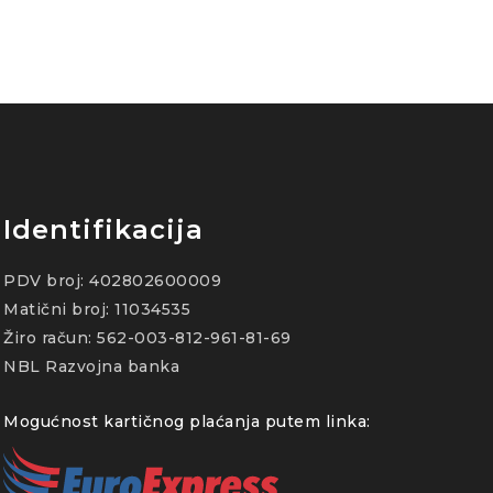
Identifikacija
PDV broj: 402802600009
Matični broj: 11034535
Žiro račun: 562-003-812-961-81-69
NBL Razvojna banka
Mogućnost kartičnog plaćanja putem linka: