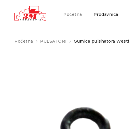
Početna
Prodavnica
Početna
PULSATORI
Gumica pulshatora Westf