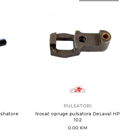
PULSATORI
lshatore
Nosač opruge pulsatora DeLaval HP
102
0.00
KM