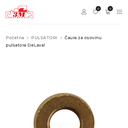
0
0
Početna
PULSATORI
Čaura za osovinu
pulsatora DeLaval