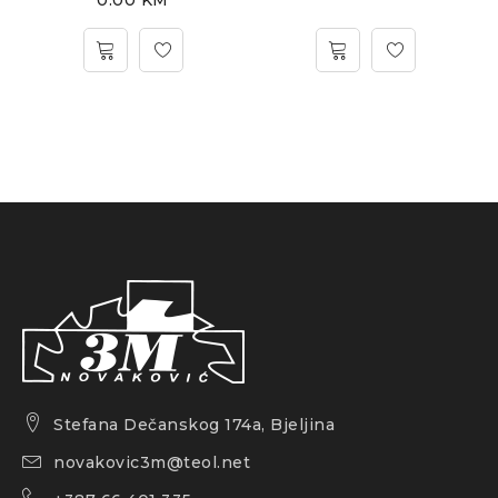
Stefana Dečanskog 174a, Bjeljina
novakovic3m@teol.net