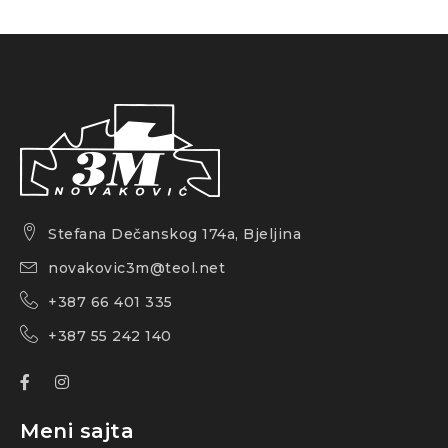
Stefana Dečanskog 174a, Bjeljina
novakovic3m@teol.net
+387 66 401 335
+387 55 242 140
Meni sajta