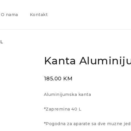
O nama
Kontakt
0L
Kanta Aluminij
185.00
KM
Aluminijumska kanta
*Zapremina 40 L
*Pogodna za aparate sa dve muzne jedi