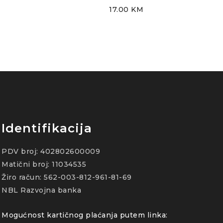
17.00
KM
Identifikacija
PDV broj: 402802600009
Matični broj: 11034535
Žiro račun: 562-003-812-961-81-69
NBL Razvojna banka
Mogućnost kartičnog plaćanja putem linka: