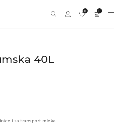
0
0
umska 40L
nice i za transport mleka