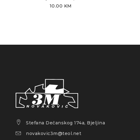
10.00
KM
Stefana Dečanskog 174a, Bjeljina
novakovic3m@teol.net