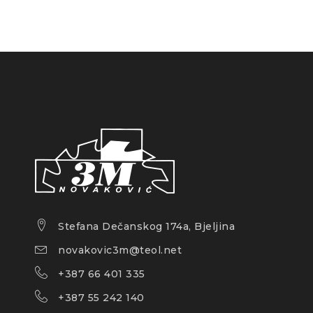
Stefana Dečanskog 174a, Bjeljina
novakovic3m@teol.net
+387 66 401 335
+387 55 242 140