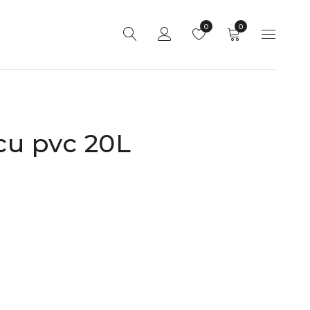
0
0
cu pvc 20L