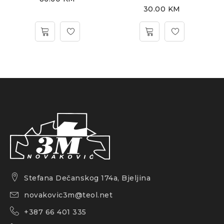
30.00
KM
Stefana Dečanskog 174a, Bjeljina
novakovic3m@teol.net
+387 66 401 335