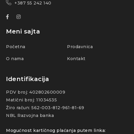
+387 55 242 140
Meni sajta
Početna
Prodavnica
O nama
Kontakt
Identifikacija
PDV broj: 402802600009
Matični broj: 11034535
Žiro račun: 562-003-812-961-81-69
NBL Razvojna banka
Mogućnost kartičnog plaćanja putem linka: