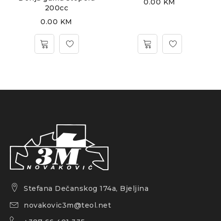
0.00
KM
200cc
0.00
KM
Stefana Dečanskog 174a, Bjeljina
novakovic3m@teol.net