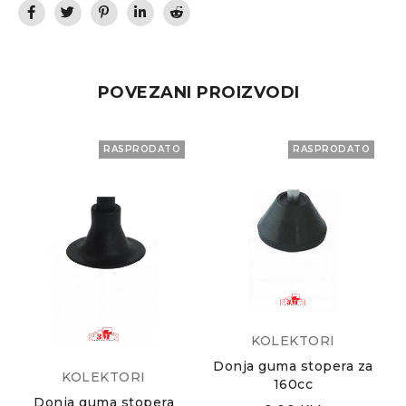
POVEZANI PROIZVODI
RASPRODATO
RASPRODATO
KOLEKTORI
Donja guma stopera za
KOLEKTORI
160cc
Donja guma stopera
D