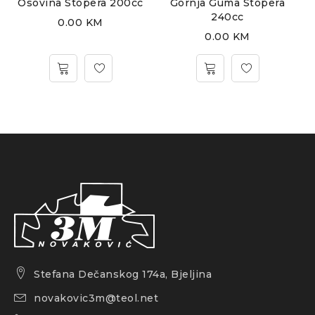
Osovina Stopera 200cc
Gornja Guma Stopera
D
240cc
0.00
KM
0.00
KM
Stefana Dečanskog 174a, Bjeljina
novakovic3m@teol.net