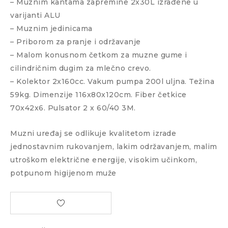
– Muznim kantama zapremine 2x30L izrađene u
varijanti ALU
– Muznim jedinicama
– Priborom za pranje i održavanje
– Malom konusnom četkom za muzne gume i
cilindričnim dugim za mlečno crevo.
– Kolektor 2x160cc. Vakum pumpa 200l uljna. Težina
59kg. Dimenzije 116x80x120cm. Fiber četkice
70x42x6. Pulsator 2 x 60/40 3M.
Muzni uređaj se odlikuje kvalitetom izrade
jednostavnim rukovanjem, lakim održavanjem, malim
utroškom električne energije, visokim učinkom,
potpunom higijenom muže