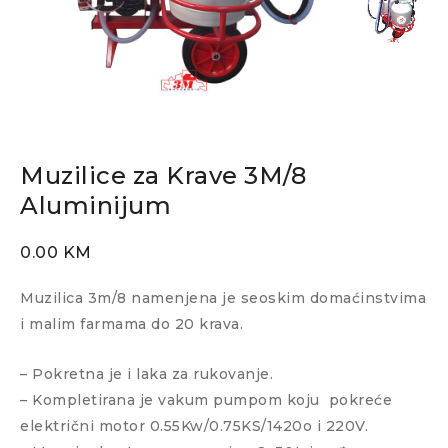
Muzilice za Krave 3M/8
Aluminijum
0.00
KM
Muzilica 3m/8
namenjena je seoskim domaćinstvima
i malim farmama do 20 krava.
– Pokretna je i laka za rukovanje.
– Kompletirana je vakum pumpom koju pokreće
električni motor 0.55Kw/0.75KS/1420o i 220V.