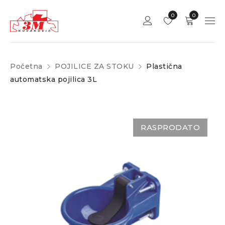
0
0
Početna
POJILICE ZA STOKU
Plastična
automatska pojilica 3L
RASPRODATO