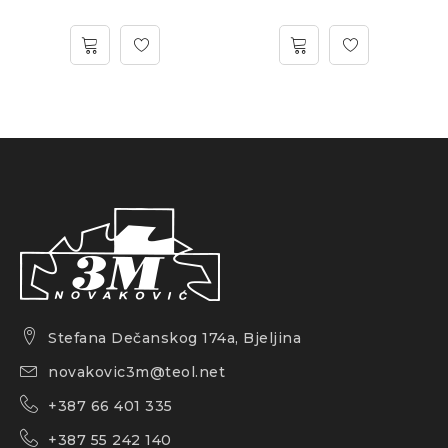
Stefana Dečanskog 174a, Bjeljina
novakovic3m@teol.net
+387 66 401 335
+387 55 242 140