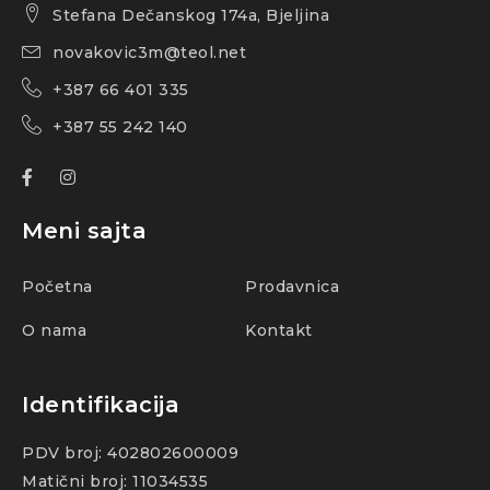
Stefana Dečanskog 174a, Bjeljina
novakovic3m@teol.net
+387 66 401 335
+387 55 242 140
Meni sajta
Početna
Prodavnica
O nama
Kontakt
Identifikacija
PDV broj: 402802600009
Matični broj: 11034535