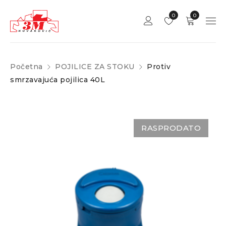
0
0
Početna
POJILICE ZA STOKU
Protiv
smrzavajuća pojilica 40L
RASPRODATO